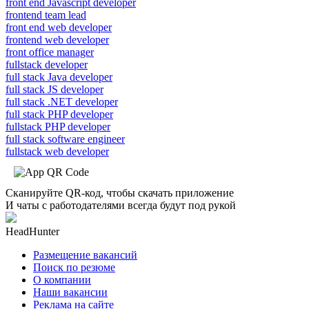
front end Javascript developer
frontend team lead
front end web developer
frontend web developer
front office manager
fullstack developer
full stack Java developer
full stack JS developer
full stack .NET developer
full stack PHP developer
fullstack PHP developer
full stack software engineer
fullstack web developer
Сканируйте QR-код, чтобы скачать приложение
И чаты с работодателями всегда будут под рукой
HeadHunter
Размещение вакансий
Поиск по резюме
О компании
Наши вакансии
Реклама на сайте