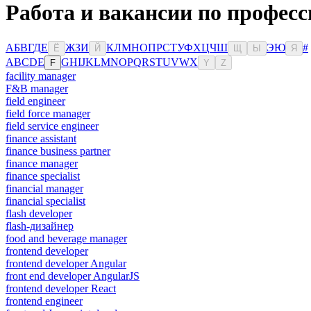
Работа и вакансии по професс
А
Б
В
Г
Д
Е
Ж
З
И
К
Л
М
Н
О
П
Р
С
Т
У
Ф
Х
Ц
Ч
Ш
Э
Ю
#
Ё
Й
Щ
Ы
Я
A
B
C
D
E
G
H
I
J
K
L
M
N
O
P
Q
R
S
T
U
V
W
X
F
Y
Z
facility manager
F&B manager
field engineer
field force manager
field service engineer
finance assistant
finance business partner
finance manager
finance specialist
financial manager
financial specialist
flash developer
flash-дизайнер
food and beverage manager
frontend developer
frontend developer Angular
front end developer AngularJS
frontend developer React
frontend engineer